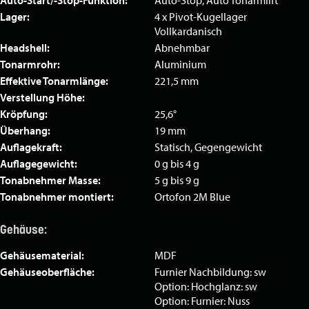
Lager:
4 x Pivot-Kugellager
Vollkardanisch
Headshell:
Abnehmbar
Tonarmrohr:
Aluminium
Effektive Tonarmlänge:
221,5 mm
Verstellung Höhe:
Kröpfung:
25,6°
Überhang:
19 mm
Auflagekraft:
Statisch, Gegengewicht
Auflagegewicht:
0 g bis 4 g
Tonabnehmer Masse:
5 g bis 9 g
Tonabnehmer montiert:
Ortofon 2M Blue
Gehäuse:
Gehäusematerial:
MDF
Gehäuseoberfläche:
Furnier Nachbildung: sw
Option: Hochglanz: sw
Option: Furnier: Nuss