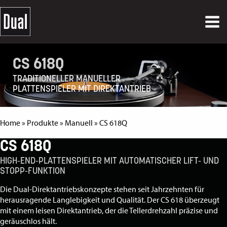
CS 618Q
TRADITIONELLER MANUELLER
PLATTENSPIELER MIT DIREKTANTRIEB
Home
»
Produkte
»
Manuell
»
CS 618Q
CS 618Q
HIGH-END-PLATTENSPIELER MIT AUTOMATISCHER LIFT- UND
STOPP-FUNKTION
Die Dual-Direktantriebskonzepte stehen seit Jahrzehnten für
herausragende Langlebigkeit und Qualität. Der CS 618 überzeugt
mit einem leisen Direktantrieb, der die Tellerdrehzahl präzise und
geräuschlos hält.