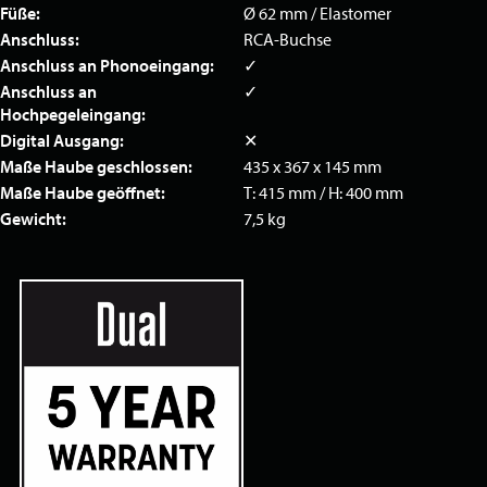
Füße:
Ø 62 mm / Elastomer
Anschluss:
RCA-Buchse
Anschluss an Phonoeingang:
✓
Anschluss an
✓
Hochpegeleingang:
Digital Ausgang:
✕
Maße Haube geschlossen:
435 x 367 x 145 mm
Maße Haube geöffnet:
T: 415 mm / H: 400 mm
Gewicht:
7,5 kg